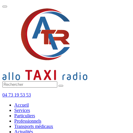
Toggle
navigation
04 73 19 53 53
Accueil
Services
Particuliers
Professionnels
Transports médicaux
Actualités